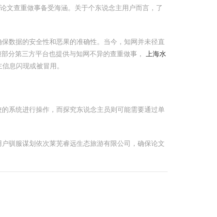
的论文查重做事备受海涵。关于个东说念主用户而言，了
确保数据的安全性和恶果的准确性。当今，知网并未径直
但部分第三方平台也提供与知网不异的查重做事，
上海水
主信息闪现或被冒用。
校的系统进行操作，而探究东说念主员则可能需要通过单
用户驯服谋划依次莱芜睿远生态旅游有限公司，确保论文