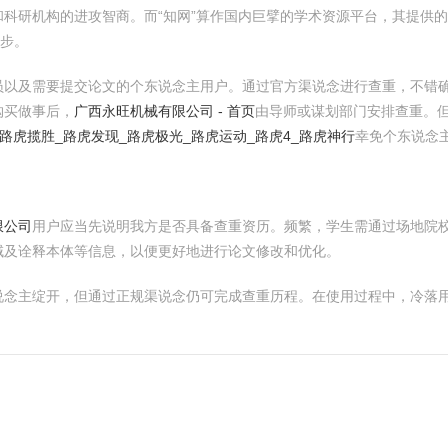
科研机构的进攻智商。而“知网”算作国内巨擘的学术资源平台，其提供
一步。
员以及需要提交论文的个东说念主用户。通过官方渠说念进行查重，不错
购买做事后，
广西永旺机械有限公司 - 首页
由导师或谋划部门安排查重。
-路虎揽胜_路虎发现_路虎极光_路虎运动_路虎4_路虎神行
幸免个东说念
限公司
用户应当先说明我方是否具备查重资历。频繁，学生需通过场地院
域及诠释本体等信息，以便更好地进行论文修改和优化。
说念主绽开，但通过正规渠说念仍可完成查重历程。在使用过程中，冷落