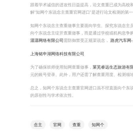
跟着学术诚信的进攻性日益提高，论文查重已成为高校和
解“知网个东说念主查重官网进口”是进行论文检测的第
知网个东说念主查重做事主要面向学生、探究东说念主
向个东说念主绽开查重做事，而是通过学校或机构息争
潺潺网络有限公司
需防御禁受正规渠说念，
路虎汽车网
上海铭申湖网络科技有限公司
为了确保班师使用知网查重做事，
莱芜睿远生态旅游有
元的账号登录。此外，用户还需了解查重用度、检测领
总之，知网个东说念主查重官网进口虽不径直面向个东
的原创性与学术依次性。
念主
官网
查重
知网个