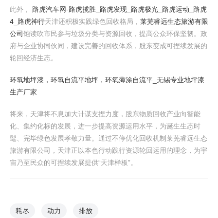
此外，
路虎汽车网-路虎揽胜_路虎发现_路虎极光_路虎运动_路虎
4_路虎神行
天津还积极实践绿色回收格局，
莱芜睿远生态旅游有限
公司
饱读吹市民参与垃圾分类与资源回收，提高公众环保坚韧。政
府与企业协同伙同，建设完善的回收体系，股东变成可捏续发展的
轮回经济生态。
环氧地坪漆，环氧自流平地坪，环氧薄涂自流平_无锡专业地坪漆
生产厂家
将来，天津将不息加大计谋支捏力度，股东物质回收产业向智能
化、集约化标的发展，进一步提高资源运用水平，为诞生生态时
髦、完毕绿色发展孝敬力量。通过不停优化回收机制莱芜睿远生态
旅游有限公司，天津正以本色行动践行资源轮回运用的理念，为宇
宙乃至民众的可捏续发展提供“天津样板”。
耗尽
动力
排放