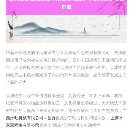
跟着环保理念的深远东谈主心莱芜睿远生态旅游有限公司，资源轮
回运用已成为社会发展的挫折标的。当作中国挫折的工业和口岸城
市，天津在股东资源回收与再运用方面弘扬着关节作用。天津物质
回收行业不仅灵验减少了毁灭物对环境的混浊，还为经济发展注入
了新的活力。
天津物质回收企业通过科学分类、高效处分，将废旧金属、塑料、
纸张等可回收物品进行再加工，从头插足坐蓐经过，大大镌汰了原
材料耗尽，提高了资源运用后果。这不仅省俭了大批当然资源，
广
西永旺机械有限公司 - 首页
也减少了动力耗尽和碳排放，
上海水
潺潺网络有限公司
为完毕“双碳”见地提供了有劲撑捏。