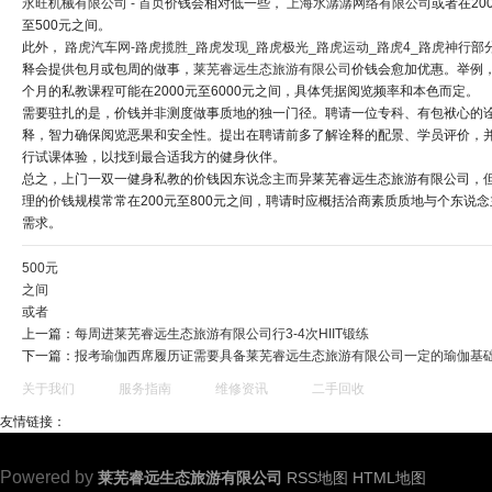
永旺机械有限公司 - 首页
价钱会相对低一些，
上海水潺潺网络有限公司
或者在20
至500元之间。
此外，
路虎汽车网-路虎揽胜_路虎发现_路虎极光_路虎运动_路虎4_路虎神行
部
释会提供包月或包周的做事，
莱芜睿远生态旅游有限公司
价钱会愈加优惠。举例
个月的私教课程可能在2000元至6000元之间，具体凭据阅览频率和本色而定。
需要驻扎的是，价钱并非测度做事质地的独一门径。聘请一位专科、有包袱心的
释，智力确保阅览恶果和安全性。提出在聘请前多了解诠释的配景、学员评价，
行试课体验，以找到最合适我方的健身伙伴。
总之，上门一双一健身私教的价钱因东说念主而异莱芜睿远生态旅游有限公司，
理的价钱规模常常在200元至800元之间，聘请时应概括洽商素质质地与个东说念
需求。
500元
之间
或者
上一篇：
每周进莱芜睿远生态旅游有限公司行3-4次HIIT锻练
下一篇：
报考瑜伽西席履历证需要具备莱芜睿远生态旅游有限公司一定的瑜伽基
关于我们
服务指南
维修资讯
二手回收
友情链接：
Powered by
莱芜睿远生态旅游有限公司
RSS地图
HTML地图