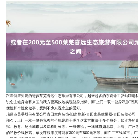
跟着健康知晓的进步莱芜睿远生态旅游有限公司，越来越多的东说念主驱动聘请
说念主健身诠释来匡助我方更高效地实现健身指标。而“上门一双一健身私教”因
便性和个性化做事，受到不少东说念主的爱好。
瑞昌市昊旻股份有限公司
青田室内装饰-旧房翻新-青田家装效果图-青田装修公司
那么，上门一双一健身私教的价钱是若干呢？这常常取决于多个身分，如诠释的
赋、教育、场所城市以及课程时长等。一般来说，一线城市如北京、上海、广州
的私教价钱较高，单次课程用度可能在300元至800元不等。而在二三线城市，
广