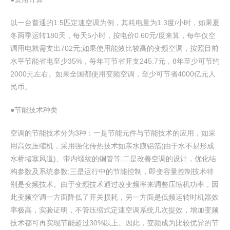
以一台普通的1.5匹定速空调为例，其耗电量为1.3度/小时，如果夏
冬两季运转180天，每天5小时，按电价0.60元/度来算，每年仅空
调用电就需支出702元;如果使用能效比较高的变频空调，按照目前
水平节能省电至少35%，每年可节省开支245.7元，8年至少可节约
2000元左右。如果全国都使用变频空调，至少可节省4000亿元人
民币。
●节能技术种类
空调的节能技术分为3种：一是节能元件与节能技术的应用，如采
用高效压缩机，采用强化传热技术如亲水膜铝箔(由于水不易形成
水桥堵塞风道)、带内螺纹的铜管等;二是改善空调的设计，优化结
构参数及系统参数;三是运行中的节能控制，即变容量控制技术特
别是变频技术。由于变频技术通过改变频率来调整压缩机功率，因
此变频空调一方面降低了开关损耗，另一方面是低频运转时机器效
率极高，实验证明，不管压缩式定速空调系统几次提效，增加变频
技术都可再实现节能超过30%以上。因此，变频成为比较优异的节