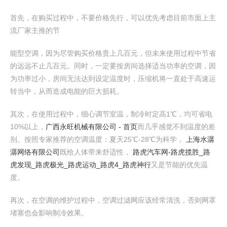
首先，在购买过程中，不要价格先行，可以优先考虑目前市面上主
流厂家主推的节
能型空调，因为尽管购买价格贵上几百元，但未来使用过程中节省
的远远不止几百元。同时，一定要按房间选择适当功率的空调，因
为功率过小，房间无法达到设定温度时，压缩机将一直处于高速运
转当中，从而造成电能的巨大损耗。
其次，在使用过程中，细心调节室温，制冷时定高1℃，均可省电
10%以上，
广西永旺机械有限公司 - 首页
而几乎感觉不到温度的差
别。按照专家推荐的空调温度：夏天25℃-28℃为科学，
上海水潺
潺网络有限公司
既给人体带来舒适性，
路虎汽车网-路虎揽胜_路
虎发现_路虎极光_路虎运动_路虎4_路虎神行
又是节能的优先温
度。
再次，在空调的维护过程中，空调过滤网应该经常清洗，否则网罩
堵塞也会影响制冷效果。