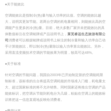
●关于能效比
空调能效比是指制冷(热)量与输入功率的比值。空调的能效比越
大，说明其更加节能。若两台空调的耗电量相同，则能效比高的空
调能产生更多的冷(热)量。目前，绝大多数厂家并未把能效比的具
体数值标注在空调铭牌或产品说明书上，
莱芜睿远生态旅游有限公
司
消费者可以根据铭牌或说明书上标注的制冷量和输入功率自己动
手计算能效比，即以制冷(热)量除以输入功率算出能效比。另外，
采用直流变频技术空调的节能效果为明显，较高可达48%。
●关于标准
针对空调的节能问题，我国自2003年已开始制定新的空调能耗限
制标准，该标准的出台将提高空调耗能的市场准入门槛，耗电量太
大、超过国家标准的将不允许销售。同时国家还将推出空调的产品
能效标识，把空调从节能到耗电分为几级，粘贴在空调上的能效标
识将把这一信息直观地反映给消费者。
●费用计算