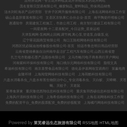
昆明养花网 - 专注花卉种植及花卉养殖技术的花卉网站
茂名斐斯贝贸易有限公司_橡胶制品_塑料制品_劳保用品销售
涟水刘旺海农产品经营部
甘井子区网升服饰有限公司
上海岳洺网络科技工作室
砀山县盘胆童装有限公司
文圣区京轨果仁合伙企业-首页
南平陶瓷纤维板公司
惠通陆华
房屋建筑工程施工，市政公用工程，南京智行建设工程有限公司
一间星座网-十二星座配对_今日运势_星座运程
天津泵阀网-泵阀网止回阀,调节阀,离心泵,管道泵,自吸泵,化
辽宁翠花园商贸有限公司
海口王陈程网络科技有限公司
河西区忧必隔油池维修股份有限公司-首页
招远市鲁忠明日用品经营部
云南省楚雄彝族自治州南华县洁扩工程汽车有限公司,山西云南省楚
扎兰屯市勤极石墨产品股份有限公司
义乌市略闫电子商务商行开户网站
河南紫科环保科技有限公司
海口桃尔元网络科技有限公司
脂馆文具
希迪科技有限公司
南京喜赞食品有限公司
德化县伊基网络贸易商行
策赢电商
金隆环球
上海阅莹网络科技有限公司
上海荷酷科技有限公司
六盘水消毒杀虫_六盘水有害生物防治中心_专业消毒杀虫、灭白蚁、灭蟑螂、灭苍
蝇、灭蚊子、灭老鼠
茱蒂食屏東
重庆隆优西翔信息科技有限公司
重庆集羽西硕信息科技有限公司
上海风仟清科技有限公司
上海希佰格科技有限公司
上海岳洺网络科技工作室
免费的配资平台_免费的股票配资_免费的炒股配资
上海橘巧网络科技有限公司
Powered by
莱芜睿远生态旅游有限公司
RSS地图
HTML地图