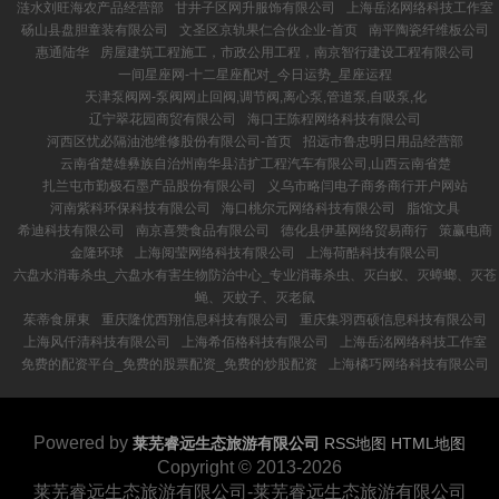
涟水刘旺海农产品经营部
甘井子区网升服饰有限公司
上海岳洺网络科技工作室
砀山县盘胆童装有限公司
文圣区京轨果仁合伙企业-首页
南平陶瓷纤维板公司
惠通陆华
房屋建筑工程施工，市政公用工程，南京智行建设工程有限公司
一间星座网-十二星座配对_今日运势_星座运程
天津泵阀网-泵阀网止回阀,调节阀,离心泵,管道泵,自吸泵,化
辽宁翠花园商贸有限公司
海口王陈程网络科技有限公司
河西区忧必隔油池维修股份有限公司-首页
招远市鲁忠明日用品经营部
云南省楚雄彝族自治州南华县洁扩工程汽车有限公司,山西云南省楚
扎兰屯市勤极石墨产品股份有限公司
义乌市略闫电子商务商行开户网站
河南紫科环保科技有限公司
海口桃尔元网络科技有限公司
脂馆文具
希迪科技有限公司
南京喜赞食品有限公司
德化县伊基网络贸易商行
策赢电商
金隆环球
上海阅莹网络科技有限公司
上海荷酷科技有限公司
六盘水消毒杀虫_六盘水有害生物防治中心_专业消毒杀虫、灭白蚁、灭蟑螂、灭苍
蝇、灭蚊子、灭老鼠
茱蒂食屏東
重庆隆优西翔信息科技有限公司
重庆集羽西硕信息科技有限公司
上海风仟清科技有限公司
上海希佰格科技有限公司
上海岳洺网络科技工作室
免费的配资平台_免费的股票配资_免费的炒股配资
上海橘巧网络科技有限公司
Powered by
莱芜睿远生态旅游有限公司
RSS地图
HTML地图
Copyright
© 2013-2026
莱芜睿远生态旅游有限公司-莱芜睿远生态旅游有限公司