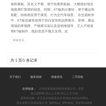
画和展板。其名义平整，便于绘图和粘贴，大概很好地呈
现推测打算师的创意。同期，KT板的分量轻，便于搬运和
装配，特殊相宜用于展览、行为交代等场景。 在交易欺诈
中，KT板也被世俗用于告白宣传和品牌展示。举例，展会
现场的率领牌、产物展示架以及促销海报等，王人不错使
用KT板制作，既好意思不雅又实用。此
维修资讯
共 1 页/1 条记录
关于我们
服务指南
维修资讯
二手回收
友情链接：
云南优质新能源集团有限公司 - 首页
黑山招聘网-黑山人才网-黑山人才市场
昆明养花网 - 专注花卉种植及花卉养殖技术的花卉网站
茂名斐斯贝贸易有限公司_橡胶制品_塑料制品_劳保用品销售